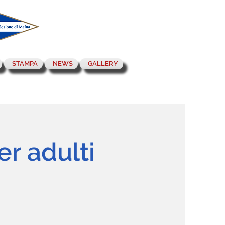
STAMPA
NEWS
GALLERY
r adulti