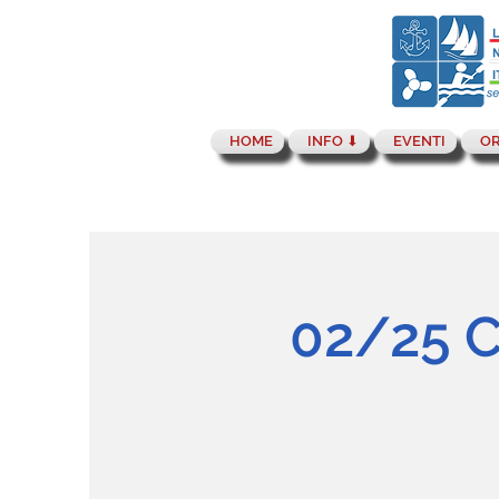
HOME
INFO ⬇︎
EVENTI
OR
02/25 C