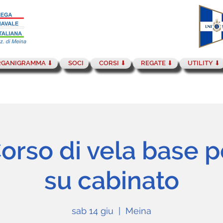
GANIGRAMMA ⬇︎
SOCI
CORSI ⬇︎
REGATE ⬇︎
UTILITY ⬇︎
orso di vela base pe
su cabinato
sab 14 giu
  |  
Meina