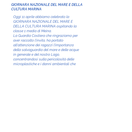
GIORNARA NAZIONALE DEL MARE E DELLA
CULTURA MARINA
Oggi 11 aprile abbiamo celebrato la
GIORNARA NAZIONALE DEL MARE E
DELLA CULTURA MARINA ospitando la
classe 1 media di Meina.
La Guardia Costiera che ringraziamo per
aver raccolto l'invito, ha portato
all'attenzione dei ragazzi l'importanza
della salvaguardia del mare e delle acque
in generale e del nostro Lago,
concentrandosi sulla pericolosità delle
microplastiche e i danni ambientali che
causano.
Buona giornata del mare!