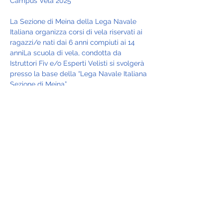
Campus Vela 2025
La Sezione di Meina della Lega Navale 
Italiana organizza corsi di vela riservati ai 
ragazzi/e nati dai 6 anni compiuti ai 14 
anniLa scuola di vela, condotta da 
Istruttori Fiv e/o Esperti Velisti si svolgerà 
presso la base della “Lega Navale Italiana 
Sezione di Meina”,
Condividi questo evento
Lega Navale Italiana sezione di Meina
Via Sempione, 112 b,
28046 Meina (NO)